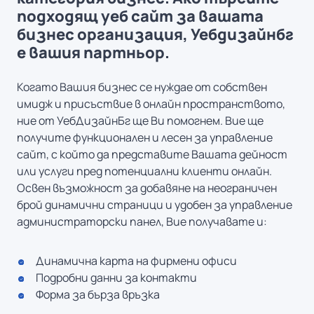
подходящ уеб сайт за вашата
бизнес организация, Уебдизайнбг
е вашия партньор.
Когато Вашия бизнес се нуждае от собствен
имидж и присъствие в онлайн пространството,
ние от УебДизайнБг ще Ви помогнем. Вие ще
получите функционален и лесен за управление
сайт, с който да представите Вашата дейност
или услуги пред потенциални клиенти онлайн.
Освен възможност за добавяне на неограничен
брой динамични страници и удобен за управление
администраторски панел, Вие получавате и:
Динамична карта на фирмени офиси
Подробни данни за контакти
Форма за бърза връзка