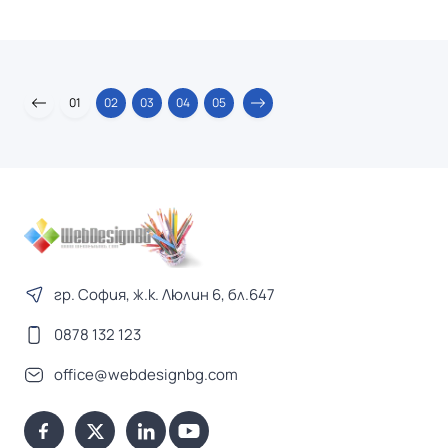
01
02
03
04
05
гр. София, ж.к. Люлин 6, бл.647
0878 132 123
office@webdesignbg.com