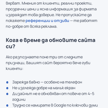
вярват. Мнения от клиенти, реални проекти,
прозрачни цени и ясна информация за фирмата
изграждат това доверие. Не пропускайте да
покажете
референции и отзиви
— те работят
по-добре от всяка реклама.
Кога е време да обновите сайта
си?
Ако разпознаете поне три от следните
признаци, вашият сайт вероятно вече губи
клиенти:
Зарежда бавно — особено на телефон
Не изглежда добре на малък екран
Дизайнът не е обновяван от повече от 4–5
години
Трудно се намирате в Google по ключови думи