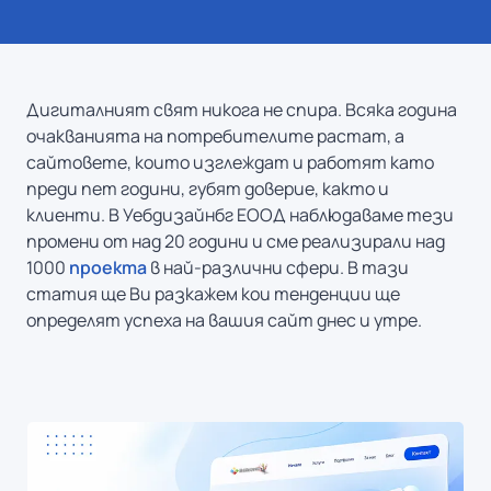
Дигиталният свят никога не спира. Всяка година
очакванията на потребителите растат, а
сайтовете, които изглеждат и работят като
преди пет години, губят доверие, както и
клиенти. В Уебдизайнбг ЕООД наблюдаваме тези
промени от над 20 години и сме реализирали над
1000
проекта
в най-различни сфери. В тази
статия ще Ви разкажем кои тенденции ще
определят успеха на вашия сайт днес и утре.