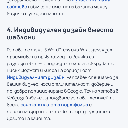
сайтове
наблягаме именно на баланса между
визия и функционалност.
4. Индивидуален дизайн вместо
шаблони
Готовите теми в WordPress или Wix изглеждат
приемливо на пръв поглед, но всички ги
разпознават — и подсъзнателно ги свързват с
нисък бюджет и липса на сериозност.
Индивидуалният дизайн
, направен специално за
вашия бизнес, носи отличителност, доверие и
по-добро позициониране в Google. Точно затова в
Уебдизайнбг не използваме готови темплейти —
всеки
сайт от нашето портфолио
е
персонализиран и направен според нуждите и
целите на клиента.