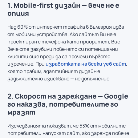
1. Mobile-first дизайн — вече не е
опция
Над 60% от интернет трафика в България идва
от мобилни устройства. Ако сайтът Ви не е
проектиран с телефона като приоритет, Вие
вече сте загубили повечето си потенциални
клиенти още преди да са прочели първото
изречение. При
изработката на всеки уеб сайт
,
която правим, адаптивният дизайн е
задължително изискване — не допълнение.
2. Скорост на зареждане — Google
го наказва, потребителите го
мразят
Изследванията показват, че 53% от мобилните
потребители напускат сайт, ако зарежда повече