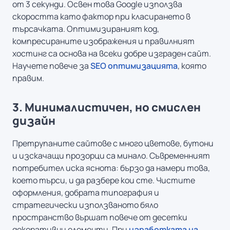
от 3 секунди. Освен това Google използва
скоростта като фактор при класирането в
търсачката. Оптимизираният код,
компресираните изображения и правилният
хостинг са основа на всеки добре изграден сайт.
Научете повече за
SEO оптимизацията
, която
правим.
3. Минималистичен, но смислен
дизайн
Претрупаните сайтове с много цветове, бутони
и изскачащи прозорци са минало. Съвременният
потребител иска яснота: бързо да намери това,
което търси, и да разбере кои сте. Чистите
оформления, добрата типография и
стратегически използваното бяло
пространство вършат повече от десетки
декоративни елементи. При
изработката на