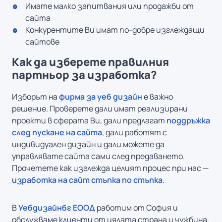
Имате малко запитвания или продажби от
сайта
Конкурентите Ви имат по-добре изглеждащи
сайтове
Как да изберете правилния
партньор за изработка?
Изборът на
фирма за уеб дизайн
е важно
решение. Проверете дали имат реализирани
проекти в сферата Ви, дали предлагат
поддръжка
след пускане на сайта
, дали работят с
индивидуален дизайн и дали можете да
управлявате сайта сами след предаването.
Прочетете как изглежда целият процес при нас —
изработка на сайт стъпка по стъпка
.
В
Уебдизайнбг ЕООД
работим от София и
обслужваме клиенти от цялата страна и чужбина.