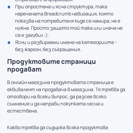
При опростена и ясна структура, така
наречената Breadcrumb навигация, която
показва на потребителя къде се намира, не е
нужна. Просто защото той така или иначе не
се е загубил :).
Ясни и разбираеми имена на категориите -
без жаргон, без съкращения.
Продуктовите страници
продават
В онлайн магазина продуктовата страница е
еквивалент на продавача в магазина. Тя трябва да
отговори на всеки въпрос, да разсее всяко
съмнение и да направи покупката лесна и
естествена.
Какво трябва да съдържа всяка продуктова