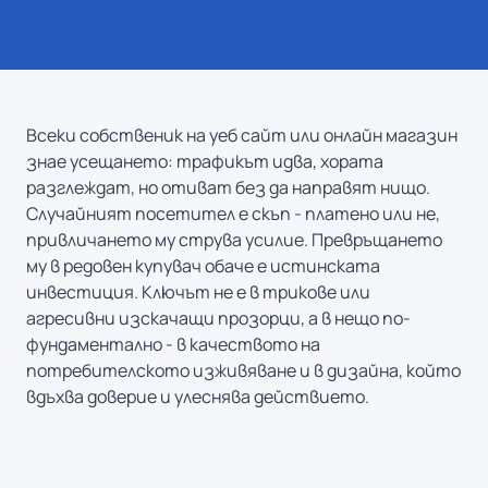
Всеки собственик на уеб сайт или онлайн магазин
знае усещането: трафикът идва, хората
разглеждат, но отиват без да направят нищо.
Случайният посетител е скъп - платено или не,
привличането му струва усилие. Превръщането
му в редовен купувач обаче е истинската
инвестиция. Ключът не е в трикове или
агресивни изскачащи прозорци, а в нещо по-
фундаментално - в качеството на
потребителското изживяване и в дизайна, който
вдъхва доверие и улеснява действието.