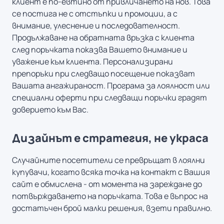
клиент е по-евтино от привличането на нов. Това
се постига не с отстъпки и промоции, а с
внимание, улеснение и последователност.
Продължаване на обратната връзка с клиента
след поръчката показва Вашето внимание и
уважение към клиента. Персонализирани
препоръки при следващо посещение показват
Вашата ангажираност. Програма за лоялност или
специални оферти при следващи поръчки градят
доверието към Вас.
Дизайнът е стратегия, не украса
Случайните посетители се превръщат в лоялни
купувачи, когато всяка точка на контакт с Вашия
сайт е обмислена - от момента на зареждане до
потвърждаването на поръчката. Това е въпрос на
достатъчен брой малки решения, взети правилно.