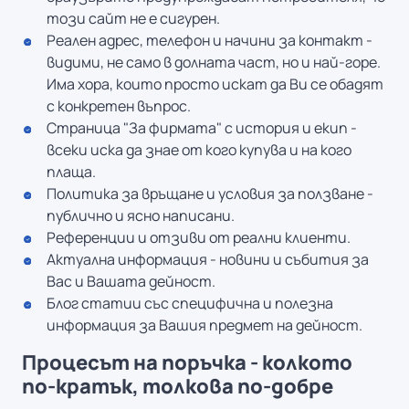
този сайт не е сигурен.
Реален адрес, телефон и начини за контакт -
видими, не само в долната част, но и най-горе.
Има хора, които просто искат да Ви се обадят
с конкретен въпрос.
Страница "За фирмата" с история и екип -
всеки иска да знае от кого купува и на кого
плаща.
Политика за връщане и условия за ползване -
публично и ясно написани.
Референции и отзиви от реални клиенти.
Актуална информация - новини и събития за
Вас и Вашата дейност.
Блог статии със специфична и полезна
информация за Вашия предмет на дейност.
Процесът на поръчка - колкото
по-кратък, толкова по-добре