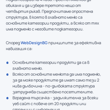
обикаля и да избере третото нещо от
четвъртия ръкав. Предпочитаме опростена
структура, в която в главното меню са
основните категории продукти, а всяко от тях
има подменю с неговите подкатегории.
Според
WebDesignBG
принципите за ефективна
навигация са:
Основните категории продукти да са в
главното меню.
Всяко от основните менюта да има подменю,
за да може продуктите да имат само тези 2
нива дълбочина - по-дълбоката структура
затруднява съществено посетителите.
Вградена търсачка - задължителна за всеки
уеб сайт с повече от 20 продукти или
страници с информация.