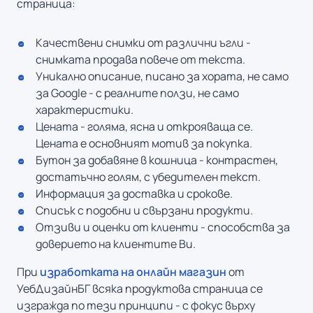
страница:
Качествени снимки от различни ъгли -
снимката продава повече от текста.
Уникално описание, писано за хората, не само
за Google - с реалните ползи, не само
характеристики.
Цената - голяма, ясна и открояваща се.
Цената е основният мотив за покупка.
Бутон за добавяне в кошница - контрастен,
достатъчно голям, с убедителен текст.
Информация за доставка и срокове.
Списък с подобни и свързани продукти.
Отзиви и оценки от клиенти - способства за
доверието на клиентите Ви.
При
изработката на онлайн магазин
от
УебДизайнБГ всяка продуктова страница се
изгражда по тези принципи - с фокус върху