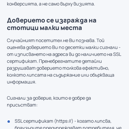
конверсията, а не само върху визията.
Доверието се изгражда на
стотици малки места
Случайният посетител не Ви познава. Той
оценява доверието Ви по десетки малки сигнали -
от изписването на адреса ви до наличието на SSL
сертификат. Пренебрегнатите детайли
разрушават доверието толкова ефективно,
колкото липсата на съдържание или объркваща
информация.
Сигнали за доверие, които е добре да
присъстват:
SSL сертификат (https://) - когато липсва,
браузърите предупреждават потребителя, че