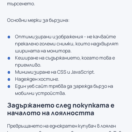
търсенето.
Основни мерки за бързина:
Оптимизирани изображения - не качвайте
прекалено големи снимки, които надхвърлят
ширината на монитора.
Кеширане на съдържанието, когато това е
приемливо.
Минимизиране на CSS и JavaScript.
Надежден хостинг.
Един уеб сайт трябва да зарежда бързо на
мобилни устройства.
Задържането след покупката е
началото на лоялността
Превръщането на еднократен купувач в лоялен