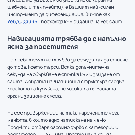
шаблони и темплейти), е Вашият най-силен
инструмент за диференциация. Вижте как
УебДизайнБГ
подхожда към дизайна на уеб сайт.
Навигацията трябва да е напълно
ясна за посетителя
Потребителят не трябва да се чуди как да стигне
до това, което търси. Всяка допълнителна
секунда на объркване е стъпка към излизане от
сайта. Добрата навигационна структура следва
логиката на купувача, не логиката на Вашата
организационна схема.
Не сме привърженици на така наречените
мега
менюта
, в които едно натискане на меню
Продукти отваря огромно дърво с категории и
подкатегории на 4 нива. Просто няма кой да