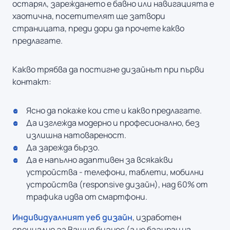
остарял, зареждането е бавно или навигацията е
хаотична, посетителят ще затвори
страницата, преди дори да прочете какво
предлагате.
Какво трябва да постигне дизайнът при първи
контакт:
Ясно да покаже кои сте и какво предлагате.
Да изглежда модерно и професионално, без
излишна натовареност.
Да зарежда бързо.
Да е напълно адаптивен за всякакви
устройства - телефони, таблети, мобилни
устройства (responsive дизайн), над 60% от
трафика идва от смартфони.
Индивидуалният уеб дизайн
, изработен
специално за Вашия бизнес (а не базиран на