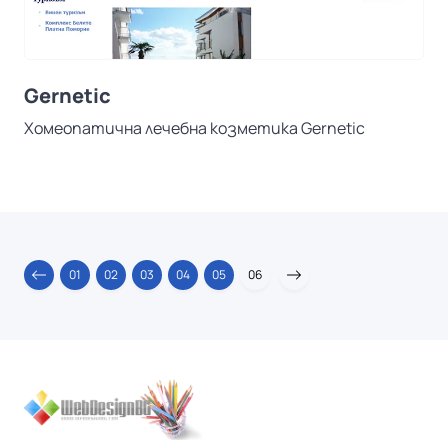
Gernetic
Хомеопатична лечебна козметика Gernetic
01
02
03
04
05
06