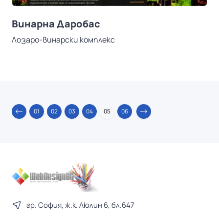
Винарна Даробас
Лозаро-винарски комплекс
01
02
03
04
05
06
гр. София, ж.к. Люлин 6, бл.647