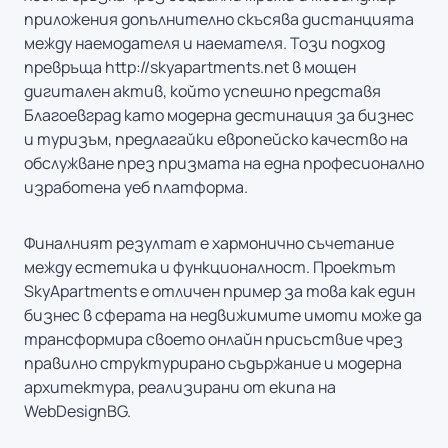
приложения допълнително скъсява дистанцията
между наемодателя и наемателя. Този подход
превръща http://skyapartments.net в мощен
дигитален актив, който успешно представя
Благоевград като модерна дестинация за бизнес
и туризъм, предлагайки европейско качество на
обслужване през призмата на една професионално
изработена уеб платформа.
Финалният резултат е хармонично съчетание
между естетика и функционалност. Проектът
SkyApartments е отличен пример за това как един
бизнес в сферата на недвижимите имоти може да
трансформира своето онлайн присъствие чрез
правилно структурирано съдържание и модерна
архитектура, реализирани от екипа на
WebDesignBG.