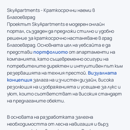
SkyApartments - Краткосрочни наеми в
Благоевград
Проектът SkyApartments е модерен онлайн
портал, създаден да предложи стилно и удобно
решение за краткосрочно настаняване в град
Благоевград. Основната цел на уебсайта е да
представи
портфолиото
от апартаменти на
компанията, като същевременно осигури на
потребителите директен и интуитивен път към
резервацията на техния престой.
Визуалната
концепция
залага на изчистен дизайн, висока
резолюция на изображенията и усещане за лукс и
уют, които съответстват на високия стандарт
на предлаганите обекти.
В основата на разработката залегна
необходимостта от лесна навигация и бърз