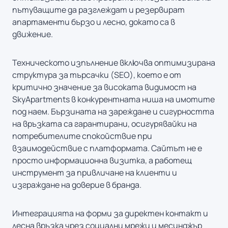
пътуващите да разглеждат и резервират
апартаменти бързо и лесно, докато са в
движение.
Техническото изпълнение включва оптимизирана
структура за търсачки (SEO), което е от
критично значение за високата видимост на
SkyApartments в конкурентната ниша на имотите
под наем. Бързината на зареждане и сигурността
на връзката са гарантирани, осигурявайки на
потребителите спокойствие при
взаимодействие с платформата. Сайтът не е
просто информационна визитка, а работещ
инструмент за привличане на клиенти и
изграждане на доверие в бранда.
Интеграцията на форми за директен контакт и
лесна връзка чрез социални мрежи и месинджър