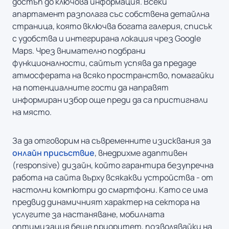
достъп до ключова информация. Всеки
апартамент разполага със собствена детайлна
страница, която включва богата галерия, списък
с удобства и интегрирана локация чрез Google
Maps. Чрез внимателно подбрани
функционалности, сайтът успява да предаде
атмосферата на всяко пространство, помагайки
на потенциалните гости да направят
информиран избор още преди да са пристигнали
на място.
За да отговорим на съвременните изисквания за
онлайн присъствие
, внедрихме адаптивен
(responsive) дизайн, който гарантира безупречна
работа на сайта върху всякакви устройства - от
настолни компютри до смартфони. Като се има
предвид динамичният характер на сектора на
услугите за настаняване, мобилната
оптимизация беше приоритет, позволявайки на