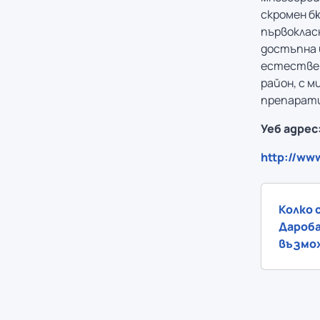
скромен б
първокласн
достъпна 
естествен
район, с 
препарати
Уеб адрес
http://ww
Колко 
Дароба
възмо