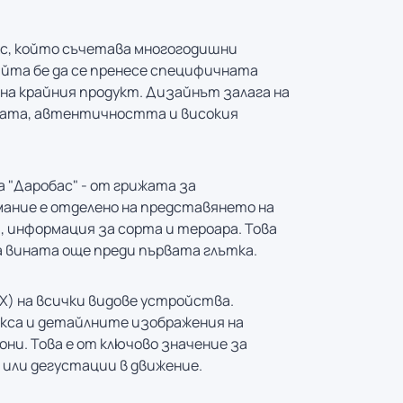
кс, който съчетава многогодишни
йта бе да се пренесе специфичната
на крайния продукт. Дизайнът залага на
одата, автентичността и високия
 "Даробас" - от грижата за
мание е отделено на представянето на
 информация за сорта и тероара. Това
а вината още преди първата глътка.
) на всички видове устройства.
екса и детайлните изображения на
ни. Това е от ключово значение за
или дегустации в движение.