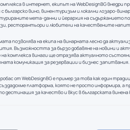
комплекса в интернет, екипът на WebDesignBG внедри 
с българско вино, винен туризъм и локални лозаро-вина
ктурираните мета-данни и йерархия на съдържанието по
зи, ресторантьори и любители на качествените напит
та позволява на екипа на винарната лесно да актуали
ития. Възможността за бързо добавяне на новини и акт
 на комплекса винаги ще отразява актуалното състоя
тната комуникация за резервации и бизнес запитвания.
робас от WebDesignBG е пример за това как един тради
 създадохме платформа, която не просто информира, а п
о дестинация за качество и вкус в българската винена 