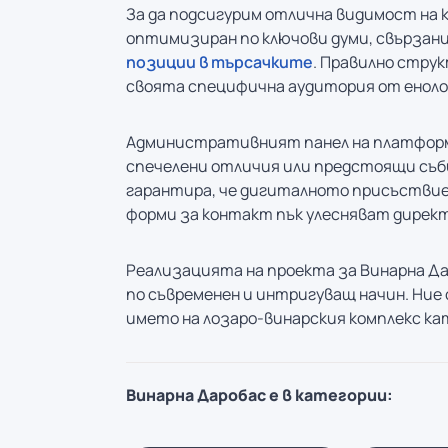
За да подсигурим отлична видимост на 
оптимизиран по ключови думи, свързани 
позиции в търсачките
. Правилно стру
своята специфична аудитория от еноло
Административният панел на платформа
спечелени отличия или предстоящи съб
гарантира, че дигиталното присъствие
форми за контакт пък улесняват дирек
Реализацията на проекта за Винарна Да
по съвременен и интригуващ начин. Ние
името на лозаро-винарския комплекс кат
Винарна Даробас е в категории: