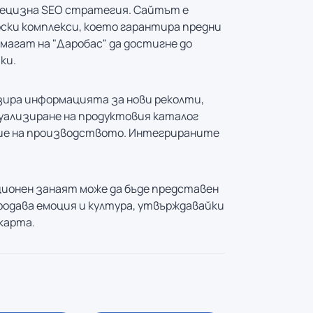
прецизна SEO стратегия. Сайтът е
рски комплекси, което гарантира предни
магат на "Даробас" да достигне до
ки.
зира информацията за нови реколти,
уализиране на продуктовия каталог
ние на производството. Интегрираните
ционен занаят може да бъде представен
родава емоция и култура, утвърждавайки
карта.