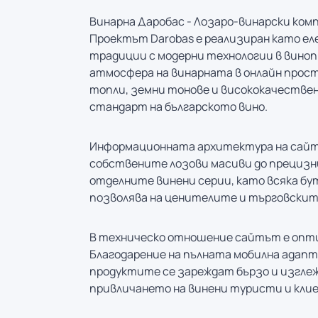
Винарна Даробас - Лозаро-винарски ком
Проектът Darobas е реализиран като ел
традиции с модерни технологии в вино
атмосфера на винарната в онлайн прост
топли, земни тонове и висококачестве
стандарт на българското вино.
Информационната архитектура на сайта 
собствените лозови масиви до прецизни
отделните винени серии, като всяка бу
позволява на ценителите и търговските
В техническо отношение сайтът е опти
Благодарение на пълната мобилна адапт
продуктите се зареждат бързо и изглеж
привличането на винени туристи и кли