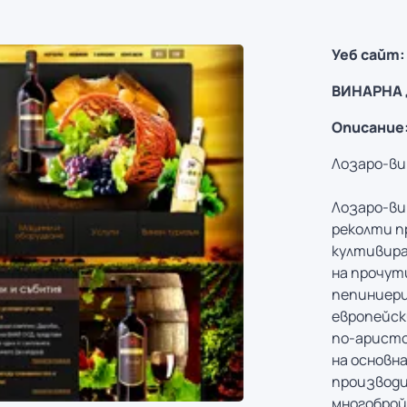
Уеб сайт:
ВИНАРНА
Описание
Лозаро-ви
Лозаро-ви
реколти п
култивира
на прочут
пепиниери
европейск
по-аристо
на основн
производи
многоброй