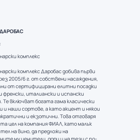
 ДАРОБАС
:
нарски комплекс
нарски комплекс Даробас добива първи
рез 2005/6 г. от собствени насаждения,
ни от сертифицирани елитни посадки
и френски, италиански и испански
. Те включват богата гама класически
и и наши сортове, а като акцент и някои
кратични и екзотични. Това отговаря
ата цел на компания ФИАЛ, като малък
тел на вино, да предложи на
ните му ценители, дори и на тези с по-