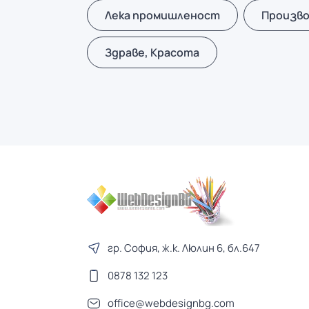
Лека промишленост
Произв
Здраве, Красота
гр. София, ж.к. Люлин 6, бл.647
0878 132 123
office@webdesignbg.com