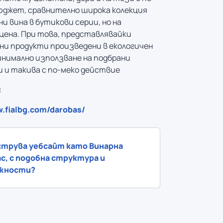
юджет, сравнително широка колекция
и вина в бутикови серии, но на
цена. При това, представлявайки
и продукти произведени в екологичен
минимално използване на подбрани
 и такива с по-меко действие
:
w.fialbg.com/darobas/
струва уебсайт като Винарна
с, с подобна структура и
жности?