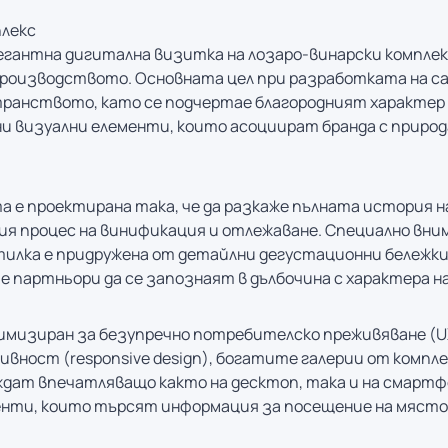
плекс
егантна дигитална визитка на лозаро-винарски компле
производството. Основната цел при разработката на са
ранството, като се подчертае благородният характер 
ни визуални елементи, които асоциират бранда с прир
е проектирана така, че да разкаже пълната история на
я процес на винификация и отлежаване. Специално вни
тилка е придружена от детайлни дегустационни бележки,
 партньори да се запознаят в дълбочина с характера н
мизиран за безупречно потребителско преживяване (UX
ивност (responsive design), богатите галерии от компл
дат впечатляващо както на десктоп, така и на смартфо
енти, които търсят информация за посещение на място 