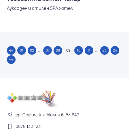
Луксозен и стилен SPA хотел
...
...
01
02
07
08
09
10
11
23
24
гр. София, ж.к. Люлин 6, бл.647
0878 132 123