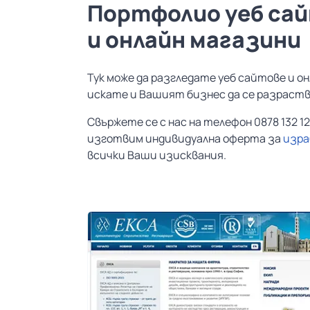
Портфолио уеб са
и онлайн магазини
Тук може да разгледате уеб сайтове и о
искате и Вашият бизнес да се разраства
Свържете се с нас на телефон 0878 132 
изготвим индивидуална оферта за
изра
всички Ваши изисквания.