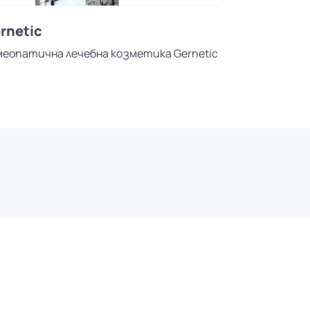
rnetic
меопатична лечебна козметика Gernetic