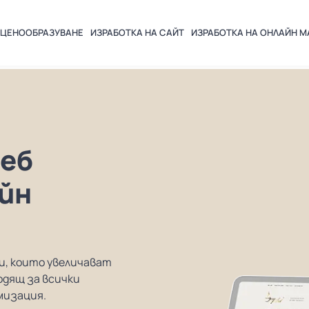
ЦЕНООБРАЗУВАНЕ
ИЗРАБОТКА НА
САЙТ
ИЗРАБОТКА НА ОНЛАЙН М
уеб
йн
и, които увеличават
одящ за всички
мизация.