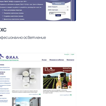
АХС
офесионално осветление