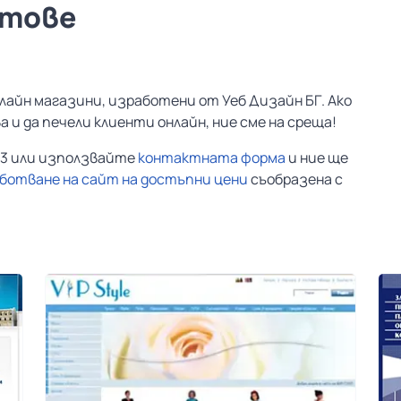
йтове
нлайн магазини, изработени от Уеб Дизайн БГ. Ако
 и да печели клиенти онлайн, ние сме на среща!
123 или използвайте
контактната форма
и ние ще
ботване на сайт на достъпни цени
съобразена с