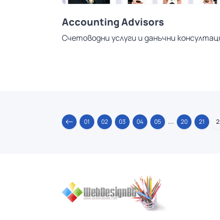
Accounting Advisors
Счетоводни услуги и данъчни консултац
...
01
02
03
04
05
20
21
2