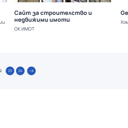
Сайт за строителство и
Ge
недвижими имоти
ии
Хо
ОК ИМОТ
2
23
24