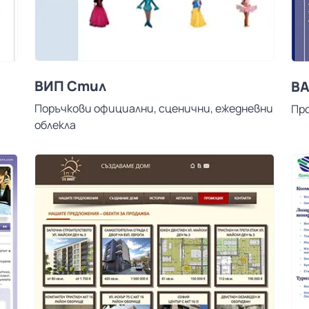
ВИП Стил
В
Поръчкови официални, сценични, ежедневни
Пр
облекла