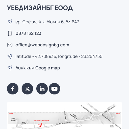
УЕБДИЗАЙНБГ ЕООД
гр. София, ж.к. Люлин 6, бл.647
0878 132 123
office@webdesignbg.com
latitude - 42.708936, longitude - 23.254755
Линк към Google map