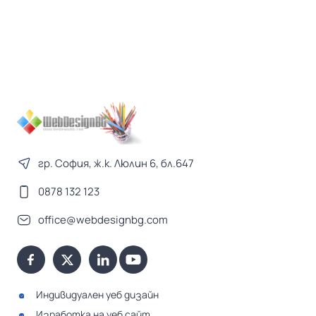
гр. София, ж.к. Люлин 6, бл.647
0878 132 123
office@webdesignbg.com
Индивидуален уеб дизайн
Изработка на уеб сайт