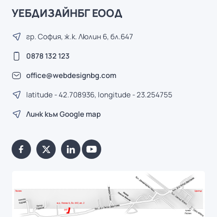
УЕБДИЗАЙНБГ ЕООД
гр. София, ж.к. Люлин 6, бл.647
0878 132 123
office@webdesignbg.com
latitude - 42.708936, longitude - 23.254755
Линк към Google map