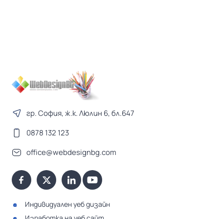
гр. София, ж.к. Люлин 6, бл.647
0878 132 123
office@webdesignbg.com
Индивидуален уеб дизайн
Изработка на уеб сайт