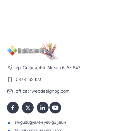
гр. София, ж.к. Люлин 6, бл.647
0878 132 123
office@webdesignbg.com
Индивидуален уеб дизайн
Изработка на уеб сайт