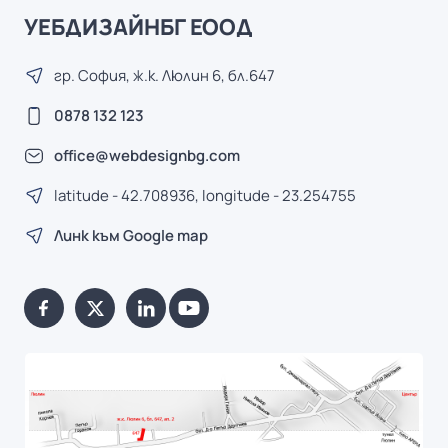
УЕБДИЗАЙНБГ ЕООД
гр. София, ж.к. Люлин 6, бл.647
0878 132 123
office@webdesignbg.com
latitude - 42.708936, longitude - 23.254755
Линк към Google map