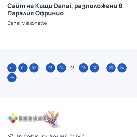
Сайт на Къщи Danai, разположени в
Паралия Офринио
Danai Maisonette
...
...
01
02
03
04
05
06
07
23
24
гр. София, ж.к. Люлин 6, бл.647