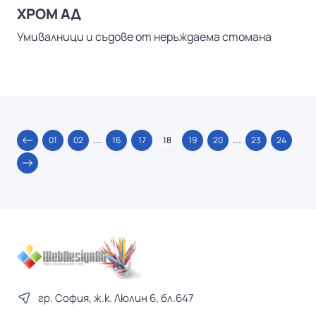
ХРОМ АД
Умивалници и съдове от неръждаема стомана
...
...
01
02
16
17
18
19
20
23
24
гр. София, ж.к. Люлин 6, бл.647