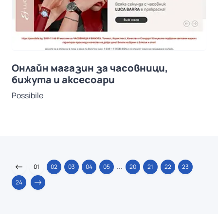
Онлайн магазин за часовници,
бижута и аксесоари
Possibile
...
01
02
03
04
05
20
21
22
23
24